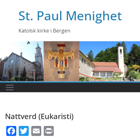
Skip
St. Paul Menighet
to
content
Katolsk kirke i Bergen
Nattverd (Eukaristi)
F
T
E
Pr