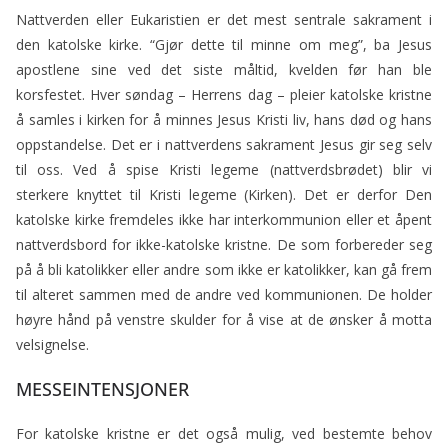
ac
w
m
in
Nattverden eller Eukaristien er det mest sentrale sakrament i
e
itt
ai
t
den katolske kirke. “Gjør dette til minne om meg”, ba Jesus
b
er
l
apostlene sine ved det siste måltid, kvelden før han ble
o
korsfestet. Hver søndag – Herrens dag – pleier katolske kristne
o
å samles i kirken for å minnes Jesus Kristi liv, hans død og hans
oppstandelse. Det er i nattverdens sakrament Jesus gir seg selv
k
til oss. Ved å spise Kristi legeme (nattverdsbrødet) blir vi
sterkere knyttet til Kristi legeme (Kirken). Det er derfor Den
katolske kirke fremdeles ikke har interkommunion eller et åpent
nattverdsbord for ikke-katolske kristne. De som forbereder seg
på å bli katolikker eller andre som ikke er katolikker, kan gå frem
til alteret sammen med de andre ved kommunionen. De holder
høyre hånd på venstre skulder for å vise at de ønsker å motta
velsignelse.
MESSEINTENSJONER
For katolske kristne er det også mulig, ved bestemte behov