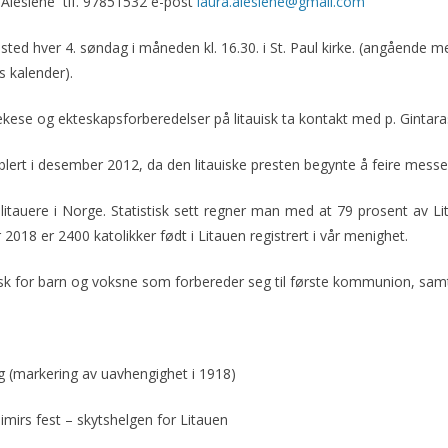
 Alesiene tlf. 97851532 e-post
laura.alesiene@gmail.com
 sted hver 4. søndag i måneden kl. 16.30. i St. Paul kirke. (angående m
 kalender).
ese og ekteskapsforberedelser på litauisk ta kontakt med p. Gintara
blert i desember 2012, da den litauiske presten begynte å feire messe i
 litauere i Norge. Statistisk sett regner man med at 79 prosent av Li
r 2018 er 2400 katolikker født i Litauen registrert i vår menighet.
isk for barn og voksne som forbereder seg til første kommunion, sam
g (markering av uavhengighet i 1918)
imirs fest – skytshelgen for Litauen