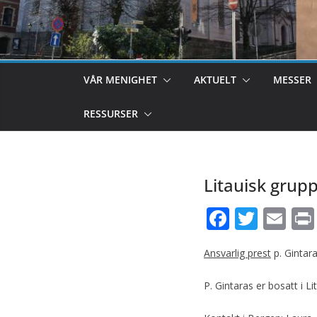
VÅR MENIGHET
AKTUELT
MESSER
RESSURSER
Litauisk grup
F
T
E
ac
w
m
Ansvarlig prest
p. Gintar
e
itt
ai
b
er
l
P. Gintaras er bosatt i 
o