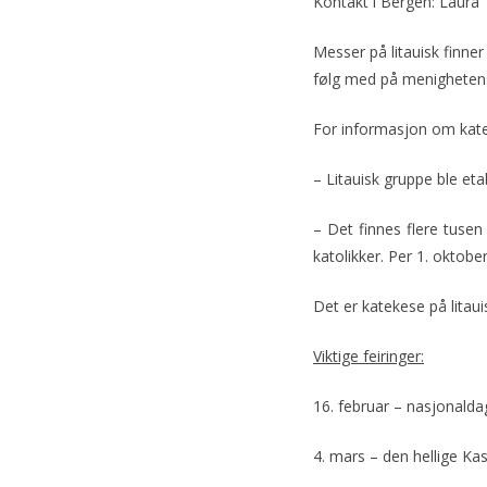
Kontakt i Bergen: Laura
o
k
Messer på litauisk finner
følg med på menighetens
For informasjon om katek
– Litauisk gruppe ble eta
– Det finnes flere tusen
katolikker. Per 1. oktobe
Det er katekese på litau
Viktige feiringer:
16. februar – nasjonalda
4. mars – den hellige Kas