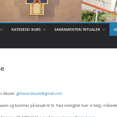
KATEKESE/ KURS
SAKRAMENTER/ RITUALER
G
pe
Pr
in
as Bluzas:
gintaras.bluzas@gmail.com
t
Litauen og kommer på besøk til St. Paul menighet hver 4. helg i månede