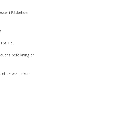
esser i Påsketiden –
s.
 St. Paul.
tauens befolkning er
t et ekteskapskurs.