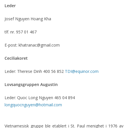
ac
w
m
in
Leder
e
itt
ai
t
b
er
l
Josef Nguyen Hoang Kha
o
tlf. nr. 957 01 467
o
k
E-post: khatranac@gmail.com
Ceciliakoret
Leder: Therese Dinh 400 56 852
TDI@equinor.com
Lovsangsgruppen Augustin
Leder: Quoc Long Nguyen 465 04 894
longquocnguyen@hotmail.com
Vietnamesisk gruppe ble etablert i St. Paul menighet i 1976 av