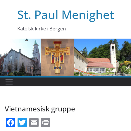
Skip
St. Paul Menighet
to
content
Katolsk kirke i Bergen
Vietnamesisk gruppe
F
T
E
Pr