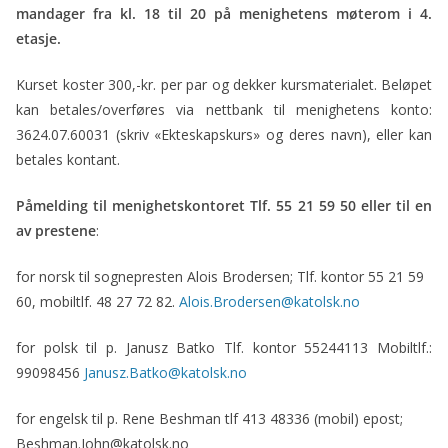
mandager fra kl. 18 til 20 på menighetens møterom i 4.
etasje.
Kurset koster 300,-kr. per par og dekker kursmaterialet. Beløpet
kan betales/overføres via nettbank til menighetens konto:
3624.07.60031 (skriv «Ekteskapskurs» og deres navn), eller kan
betales kontant.
Påmelding til menighetskontoret
Tlf. 55 21 59 50
eller til en
av prestene
:
for norsk til sognepresten Alois Brodersen; Tlf. kontor 55 21 59
60, mobiltlf. 48 27 72 82.
Alois.Brodersen@katolsk.no
for polsk til p. Janusz Batko Tlf. kontor 55244113 Mobiltlf.:
99098456
Janusz.Batko@katolsk.no
for engelsk til p. Rene Beshman tlf 413 48336 (mobil) epost;
Beshman.John@katolsk.no