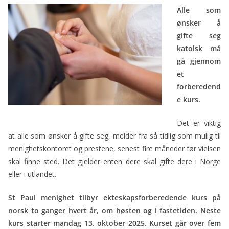
ac
w
m
in
Alle som
e
itt
ai
t
ønsker å
b
er
l
gifte seg
o
katolsk må
o
gå gjennom
et
k
forberedend
e kurs.
Det er viktig
at alle som ønsker å gifte seg, melder fra så tidlig som mulig til
menighetskontoret og prestene, senest fire måneder før vielsen
skal finne sted. Det gjelder enten dere skal gifte dere i Norge
eller i utlandet.
St Paul menighet tilbyr ekteskapsforberedende kurs på
norsk to ganger hvert år, om høsten og i fastetiden. Neste
kurs starter mandag 13. oktober 2025. Kurset går over fem