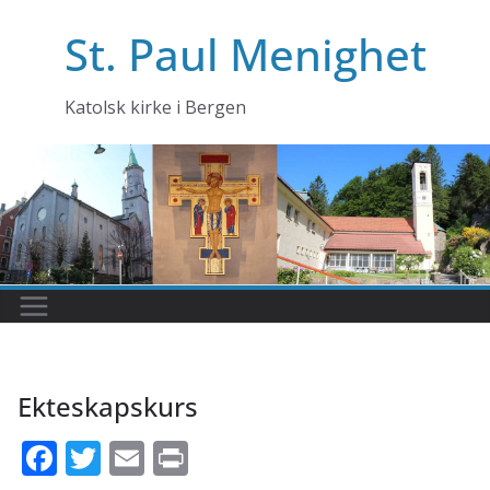
Skip
St. Paul Menighet
to
content
Katolsk kirke i Bergen
Ekteskapskurs
F
T
E
Pr