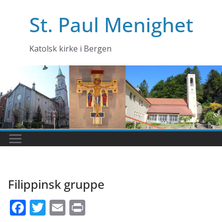
Skip
St. Paul Menighet
to
content
Katolsk kirke i Bergen
Filippinsk gruppe
F
T
E
Pr