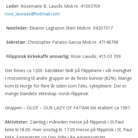
ac
w
m
in
Leder:
Rosemarie B. Lauvås Mob.nr. 41503709
e
itt
ai
t
rose_lauvaas@hotmail.com
b
er
l
o
Nestleder:
Eleanor Lagrazon Stien Mob.nr. 94207317
o
Sekretær:
Christopher Paraiso Garcia Mob.nr. 47148798
k
Filippinsk kirkekaffe ansvarlig:
Rose Lauvås: 415 03 709
Det finnes ca 1200 katolikker født på Filippinene i vår menighet
I motsetning til andre grupper er de fleste kvinner (82%). Mange
kom til Norge for flere år siden som f.eks. sykepleiere. Der er
mange blandete ekteskap: norsk-filippinsk.
Gruppen – OLOF – OUR LADY OF FATIMA ble etablert ca 1987.
Aktiviteter:
2.lørdag i måneden messe på filippinsk i St.Paul
kirke kl.18.00. Hver onsdag kl. 17.00 messe på filippinsk i St. Paul
kirke. Fasteretrett og Den Stille Uke Adventsretrett