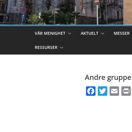
VÅR MENIGHET
AKTUELT
MESSER
RESSURSER
Andre gruppe
F
T
E
ac
w
m
e
itt
ai
b
er
l
o