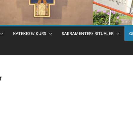
KATEKESE/ KURS
SAKRAMENTER/ RITUALER
G
r
Pr
in
t