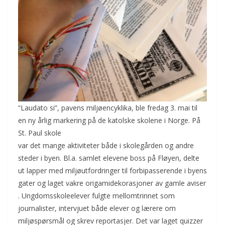
“Laudato si”, pavens miljøencyklika, ble fredag 3. mai til
en ny årlig markering på de katolske skolene i Norge. På
St. Paul skole
var det mange aktiviteter både i skolegården og andre
steder i byen. Bl.a. samlet elevene boss på Fløyen, delte
ut lapper med miljøutfordringer til forbipasserende i byens
gater og laget vakre origamidekorasjoner av gamle aviser
. Ungdomsskoleelever fulgte mellomtrinnet som
journalister, intervjuet både elever og lærere om
miljøspørsmål og skrev reportasjer. Det var laget quizzer