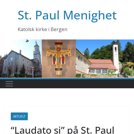
Skip
St. Paul Menighet
to
content
Katolsk kirke i Bergen
AKTUELT
“Laudato si” på St. Paul