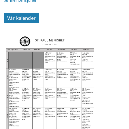
bønneintensjoner
Vår kalender