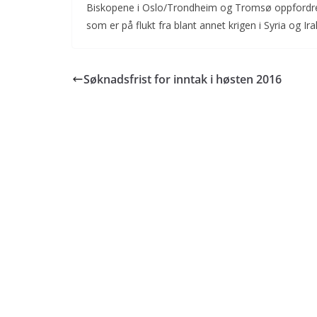
Biskopene i Oslo/Trondheim og Tromsø oppfordrer a
e
itt
ai
t
som er på flukt fra blant annet krigen i Syria og Ira
b
er
l
o
o
Søknadsfrist for inntak i høsten 2016
k