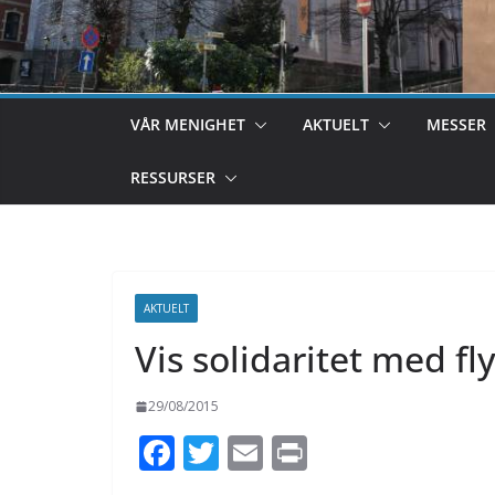
VÅR MENIGHET
AKTUELT
MESSER
RESSURSER
AKTUELT
Vis solidaritet med fl
29/08/2015
F
T
E
Pr
ac
w
m
in