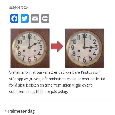
26/03/2024
F
T
E
Pr
ac
w
m
in
e
itt
ai
t
b
er
l
o
o
k
Vi minner om at påskenatt er det ikke bare Kristus som
står opp av graven, når midnattsmessen er over er det tid
for å skru klokken en time frem siden vi går over til
sommertid natt til første påskedag.
Palmesøndag