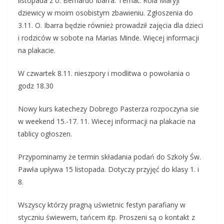
listopada z o. Bernardo Ibarra. Temat: Rola Maryji
dziewicy w moim osobistym zbawieniu. Zgłoszenia do
3.11. O. Ibarra będzie również prowadził zajęcia dla dzieci
i rodziców w sobote na Marias Minde. Więcej informacji
na plakacie.
W czwartek 8.11. nieszpory i modlitwa o powołania o
godz 18.30
Nowy kurs katechezy Dobrego Pasterza rozpoczyna sie
w weekend 15.-17. 11. Wiecej informacji na plakacie na
tablicy ogłoszen.
Przypominamy że termin składania podań do Szkoły Św.
Pawła upływa 15 listopada. Dotyczy przyjęć do klasy 1. i
8.
Wszyscy którzy pragną uświetnic festyn parafiany w
styczniu świewem, tańcem itp. Proszeni są o kontakt z