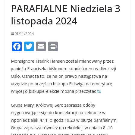
PARAFIALNE Niedziela 3
listopada 2024
01/11/2024
F
T
E
Pr
ac
w
m
in
Monsignore Fredrik Hansen został mianowany przez
e
itt
ai
t
papieża Franciszka biskupem koadiutorem w dieczezji
b
er
l
Oslo. Oznacza to, że na on prawo następstwa na
o
urzędzie po przejściu biskupa Eidsviga na emeryturę.
o
Więcej o biskupie-elekcie można przeczytac
tu
k
Grupa Maryi Królowej Serc zaprasza odoby
rzygotowujące si,e do konsekracji na zebranie w
wponiedzialek 4.11. o godz 19.20 w biurze parafialnym.
Grupa zaprasza równiez na rekolekcji w dniach 8.-10