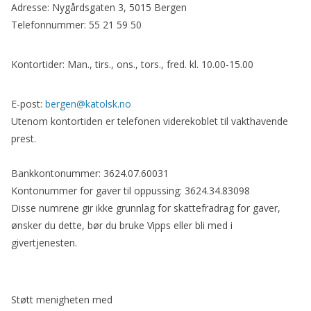
Adresse: Nygårdsgaten 3, 5015 Bergen
Telefonnummer: 55 21 59 50
Kontortider: Man., tirs., ons., tors., fred. kl. 10.00-15.00
E-post:
bergen@katolsk.no
Utenom kontortiden er telefonen viderekoblet til vakthavende
prest.
Bankkontonummer: 3624.07.60031
Kontonummer for gaver til oppussing: 3624.34.83098
Disse numrene gir ikke grunnlag for skattefradrag for gaver,
ønsker du dette, bør du bruke Vipps eller bli med i
givertjenesten.
Støtt menigheten med