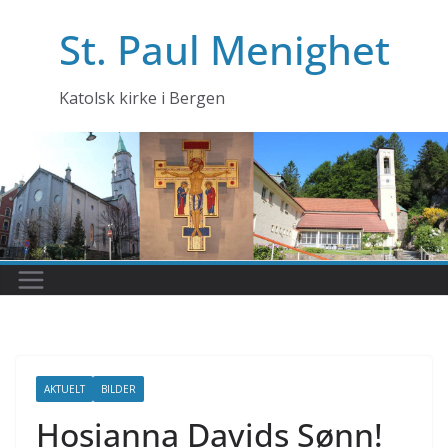
Skip
St. Paul Menighet
to
content
Katolsk kirke i Bergen
AKTUELT
BILDER
Hosianna Davids Sønn!