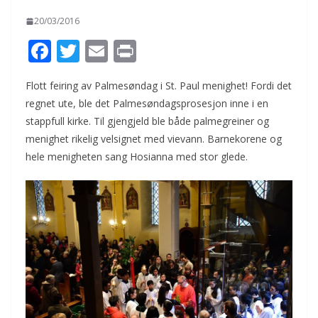
20/03/2016
F
T
E
Pr
ac
w
m
in
Flott feiring av Palmesøndag i St. Paul menighet! Fordi det
e
itt
ai
t
regnet ute, ble det Palmesøndagsprosesjon inne i en
b
er
l
stappfull kirke. Til gjengjeld ble både palmegreiner og
o
menighet rikelig velsignet med vievann. Barnekorene og
o
hele menigheten sang Hosianna med stor glede.
k