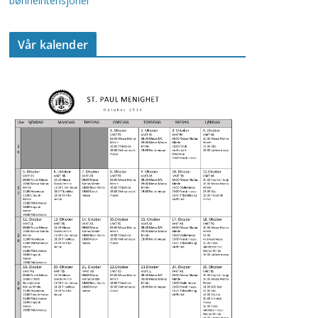
bønneintensjoner
Vår kalender