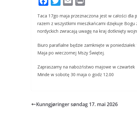
F
T
E
Pr
ac
w
m
in
Taca 17go maja przeznaczona jest w całości dla p
e
itt
ai
t
razem z wszystkimi mieszkańcami dziękuje Bogu za
b
er
l
nordyckich zwracają uwagę na kraj dotknięty wojn
o
Biuro parafialne będzie zamknięte w poniedziałek 
o
Maja po wieczornej Mszy Świętej.
k
Zapraszamy na nabożństwo majowe w czwartek 21
Minde w sobotę 30 maja o godz 12.00
Kunngjøringer søndag 17. mai 2026