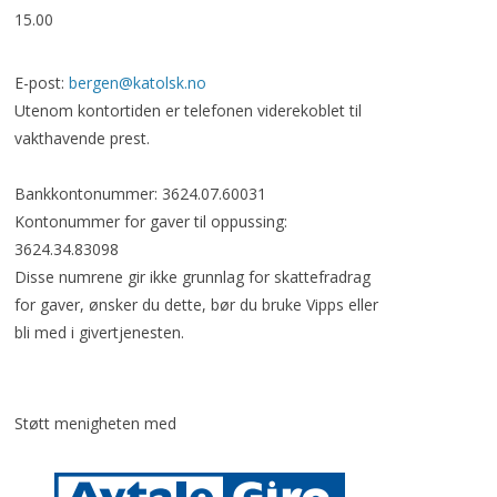
15.00
E-post:
bergen@katolsk.no
Utenom kontortiden er telefonen viderekoblet til
vakthavende prest.
Bankkontonummer: 3624.07.60031
Kontonummer for gaver til oppussing:
3624.34.83098
Disse numrene gir ikke grunnlag for skattefradrag
for gaver, ønsker du dette, bør du bruke Vipps eller
bli med i givertjenesten.
Støtt menigheten med