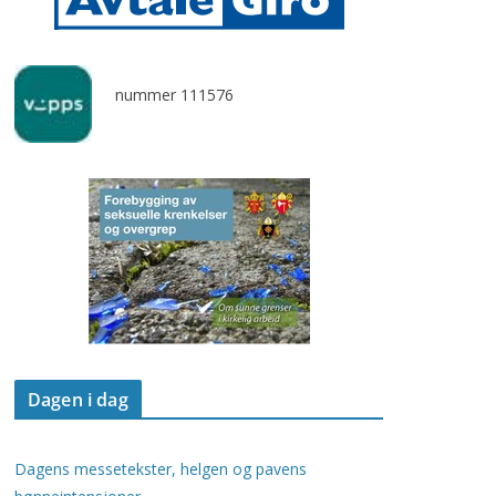
nummer 111576
Dagen i dag
Dagens messetekster, helgen og pavens