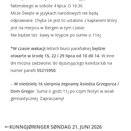
faitimskiego w sobote 4 lipca. O 16.30.
Msze Święte w językach narodowych nie będą
odprawiane. Chyba że jest to ustalone z kapłanem który
jest na miejscu w Bergen w tym czasie.
Nie będzie też kawy w Krypcie po sumie o 11ej.
*W czasie wakacji
letnich biuro parafialnej
będzie
otwarte w środę 15, 22 i 29 lipca od 10 d0 14.
W inne
dni mozna zadzwonic do dyzurującego ksiedza lub na
numer parafii
55215950
.
–
W niedzielę 16 sierpnia żegnamy ksiedza Grzegorza /
Dom Grego
r. Suma o godz 11j po czym festyn w wsali
gimnastycznej. Zapraszamy!
KUNNGJØRINGER SØNDAG 21. JUNI 2026