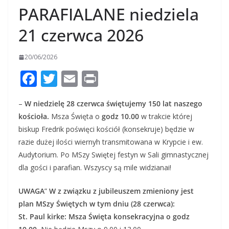
PARAFIALANE niedziela
21 czerwca 2026
20/06/2026
F
T
E
Pr
ac
w
m
in
–
W niedzielę 28 czerwca świętujemy 150 lat naszego
e
itt
ai
t
kościoła.
Msza Święta o
godz 10.00
w trakcie której
b
er
l
biskup Fredrik poświęci kościół (konsekruje) będzie w
o
razie dużej ilości wiernyh transmitowana w Krypcie i ew.
o
Audytorium. Po MSzy Swiętej festyn w Sali gimnastycznej
dla gości i parafian. Wszyscy są mile widzianai!
k
UWAGA
”
W z związku z jubileuszem zmieniony jest
plan MSzy Świętych w tym dniu (28 czerwca):
St. Paul kirke:
Msza Święta konsekracyjna o godz