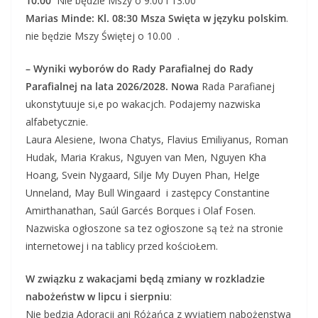
10.00
Nie będzie Mszy o 9.00 i 13.00
Marias Minde:
Kl. 08:30 Msza Swięta w języku polskim
.
nie będzie Mszy Świętej o 10.00 .
– Wyniki wyborów do Rady Parafialnej do Rady
Parafialnej na lata 2026/2028. Nowa
Rada Parafianej
ukonstytuuje si,e po wakacjch. Podajemy nazwiska
alfabetycznie.
Laura Alesiene, Iwona Chatys, Flavius Emiliyanus, Roman
Hudak, Maria Krakus, Nguyen van Men, Nguyen Kha
Hoang, Svein Nygaard, Silje My Duyen Phan, Helge
Unneland, May Bull Wingaard i zastępcy Constantine
Amirthanathan, Saúl Garcés Borques i Olaf Fosen.
Nazwiska ogłoszone sa tez ogłoszone są też na stronie
internetowej i na tablicy przed kościoŁem.
W związku z wakacjami będą zmiany w rozkladzie
nabożeństw w lipcu i sierpniu
:
Nie będzia Adoracji ani Różańca z wyjątiem nabożenstwa