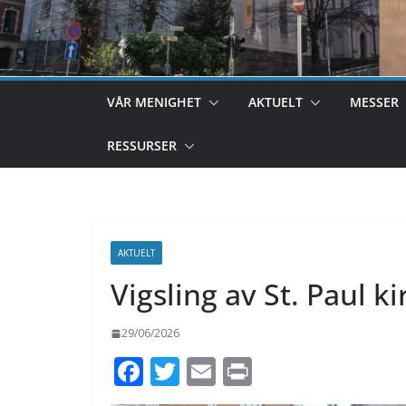
VÅR MENIGHET
AKTUELT
MESSER
RESSURSER
AKTUELT
Vigsling av St. Paul ki
29/06/2026
F
T
E
Pr
ac
w
m
in