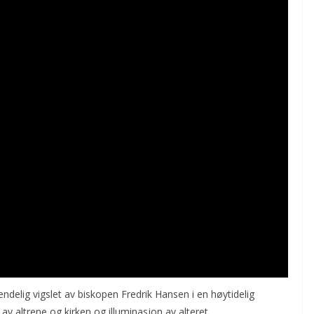
n endelig vigslet av biskopen Fredrik Hansen i en høytidelig
v altrene og kirken og illuminasjon av alteret.