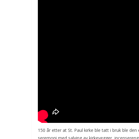
150 år etter at St. Paul kirke ble tatt i bruk ble de
seremoni med salving av kirkevegger, incensereng a