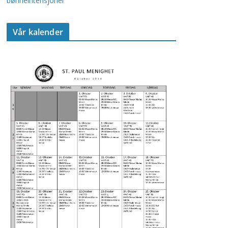
bønneintensjoner
Vår kalender