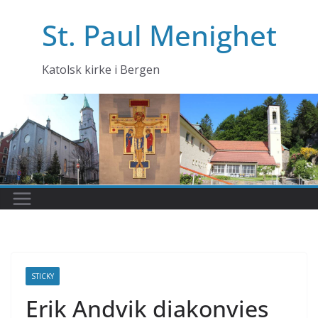
Skip
St. Paul Menighet
to
content
Katolsk kirke i Bergen
STICKY
Erik Andvik diakonvies