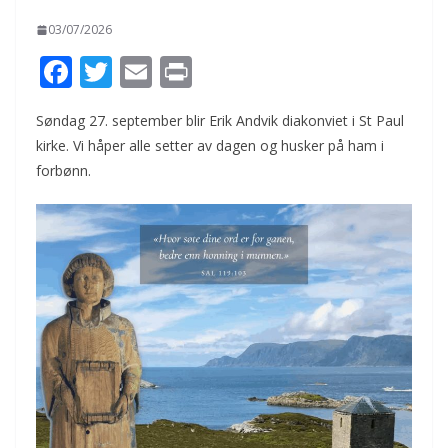
03/07/2026
F
T
E
Pr
ac
w
m
in
Søndag 27. september blir Erik Andvik diakonviet i St Paul
e
itt
ai
t
kirke. Vi håper alle setter av dagen og husker på ham i
b
er
l
forbønn.
o
o
k