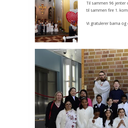
Til sammen 96 jenter o
e
itt
ai
t
til sammen fire 1. ko
b
er
l
o
Vi gratulerer barna og 
o
k