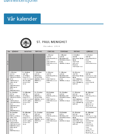
bønneintensjoner
Vår kalender