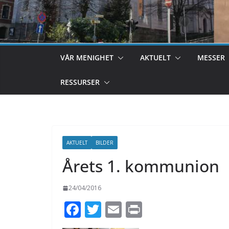
VÅR MENIGHET
AKTUELT
MESSER
RESSURSER
AKTUELT
BILDER
Årets 1. kommunion
24/04/2016
F
T
E
Pr
ac
w
m
in