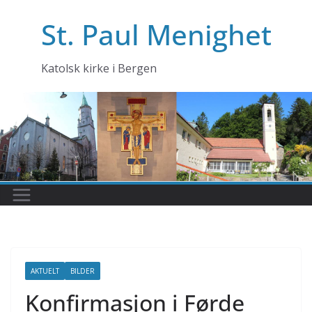
Skip
St. Paul Menighet
to
content
Katolsk kirke i Bergen
AKTUELT
BILDER
Konfirmasjon i Førde