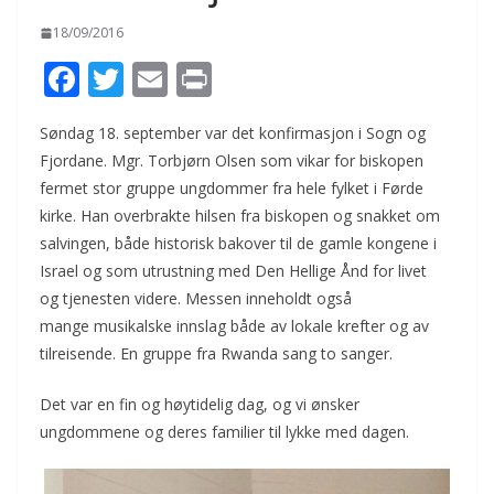
18/09/2016
F
T
E
Pr
ac
w
m
in
Søndag 18. september var det konfirmasjon i Sogn og
e
itt
ai
t
Fjordane. Mgr. Torbjørn Olsen som vikar for biskopen
b
er
l
fermet stor gruppe ungdommer fra hele fylket i Førde
o
kirke. Han overbrakte hilsen fra biskopen og snakket om
o
salvingen, både historisk bakover til de gamle kongene i
Israel og som utrustning med Den Hellige Ånd for livet
k
og tjenesten videre. Messen inneholdt også
mange musikalske innslag både av lokale krefter og av
tilreisende. En gruppe fra Rwanda sang to sanger.
Det var en fin og høytidelig dag, og vi ønsker
ungdommene og deres familier til lykke med dagen.