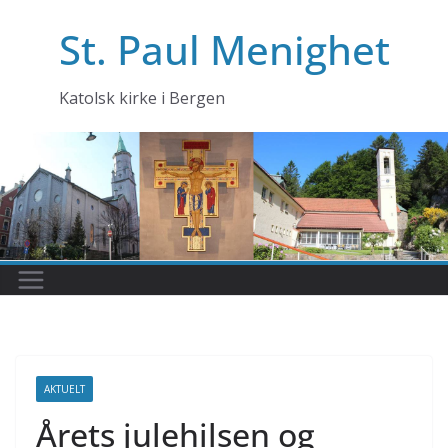
Skip
St. Paul Menighet
to
content
Katolsk kirke i Bergen
AKTUELT
Årets julehilsen og