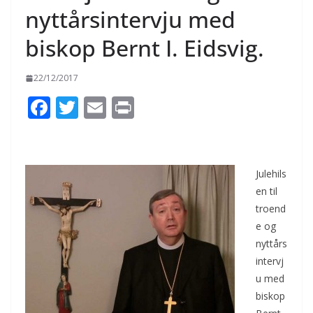
nyttårsintervju med
biskop Bernt I. Eidsvig.
22/12/2017
F
T
E
Pr
ac
w
m
in
e
itt
ai
t
b
er
l
Julehils
o
en til
troend
o
e og
k
nyttårs
intervj
u med
biskop