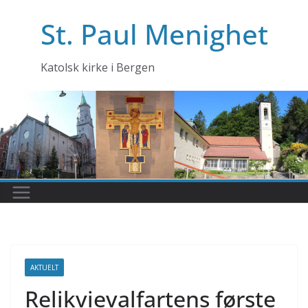
Skip
St. Paul Menighet
to
content
Katolsk kirke i Bergen
AKTUELT
Relikvievalfartens første