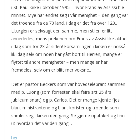
i St. Paul kirke i oktober 1995 – hvor Frans av Assissi ble
minnet. Mye har endret seg i vår menighet – den gang var
det troende fra ca 70 land, i dag er det fra over 120..
Liturgien er selvsagt den samme, men stilen er litt
annerledes, mens prekenen om Frans av Assisi like aktuell
i dag som for 23 år siden! Forsamlingen i kirken er nokså
lik idag selv om noen har gått bort til Herren, mange er
flyttet til andre menigheter – men mange er har
fremdeles, selv om er blitt mer voksne..
Det er pastor Beckers som var hovedselebrant sammen
med p. Luong (som forresten skal feire sitt 25 års
jubileum snart) og p. Carlos. Det er mange kjente fjes
blant ministrantene og blant korister og troende som
samlet seg i kirken den gang. Se gjerne opptaket og finn
ut hvordan det var den gang…
her