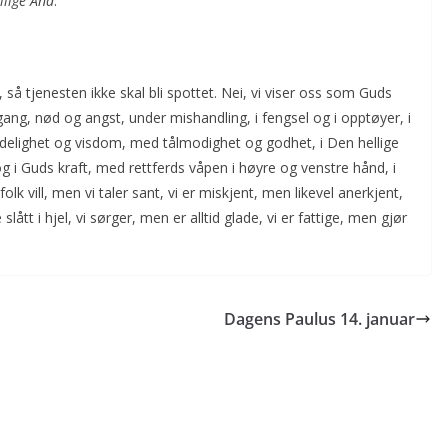
llige Ånd
.
, så tjenesten ikke skal bli spottet. Nei, vi viser oss som Guds
ang, nød og angst, under mishandling, i fengsel og i opptøyer, i
redelighet og visdom, med tålmodighet og godhet, i Den hellige
 i Guds kraft, med rettferds våpen i høyre og venstre hånd, i
lk vill, men vi taler sant, vi er miskjent, men likevel anerkjent,
 slått i hjel, vi sørger, men er alltid glade, vi er fattige, men gjør
Dagens Paulus 14. januar