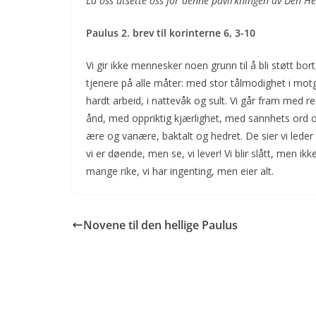
La oss utsette oss for denne påvirkningen av Den He
Paulus 2. brev til korinterne 6, 3-10
Vi gir ikke mennesker noen grunn til å bli støtt bort
tjenere på alle måter: med stor tålmodighet i motg
hardt arbeid, i nattevåk og sult. Vi går fram med 
ånd, med oppriktig kjærlighet, med sannhets ord og
ære og vanære, baktalt og hedret. De sier vi leder fo
vi er døende, men se, vi lever! Vi blir slått, men ikke
mange rike, vi har ingenting, men eier alt.
Novene til den hellige Paulus