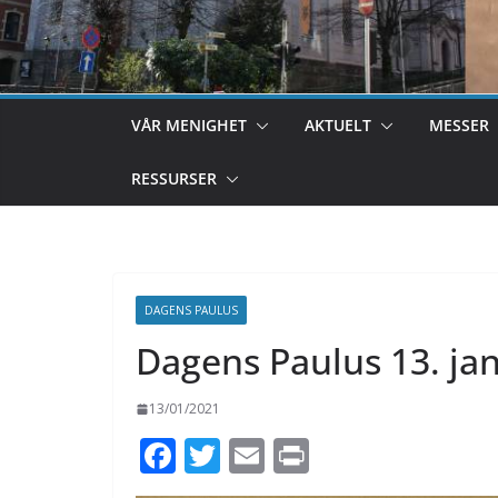
VÅR MENIGHET
AKTUELT
MESSER
RESSURSER
DAGENS PAULUS
Dagens Paulus 13. ja
13/01/2021
F
T
E
Pr
ac
w
m
in