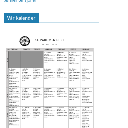
bønneintensjoner
Vår kalender