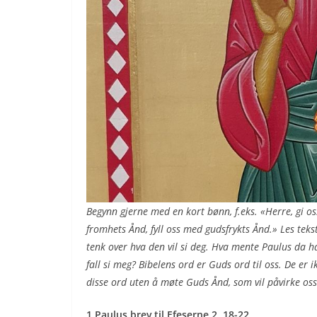
Begynn gjerne med en kort bønn, f.eks. «Herre, gi o
fromhets Ånd, fyll oss med gudsfrykts Ånd.»
Les teks
tenk over hva den vil si deg. Hva mente Paulus da ha
fall si meg? Bibelens ord er Guds ord til oss. De er i
disse ord uten å møte Guds Ånd, som vil påvirke oss
1 Paulus brev til Efeserne 2, 18-22