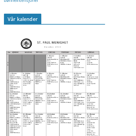
bønneintensjoner
Vår kalender