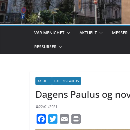
VÅR MENIGHET
AKTUELT
MESSER
RESSURSER
AKTUELT
DAGENS PAULUS
Dagens Paulus og nov
22/01/2021
F
T
E
Pr
ac
w
m
in