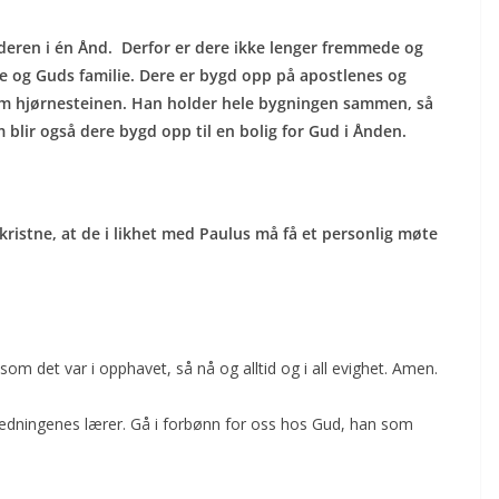
deren i én Ånd. Derfor er dere ikke lenger fremmede og
re og Guds familie. Dere er bygd opp på apostlenes og
som hjørnesteinen. Han holder hele bygningen sammen, så
m blir også dere bygd opp til en bolig for Gud i Ånden.
kristne, at de i likhet med Paulus må få et personlig møte
m det var i opphavet, så nå og alltid og i all evighet. Amen.
hedningenes lærer. Gå i forbønn for oss hos Gud, han som