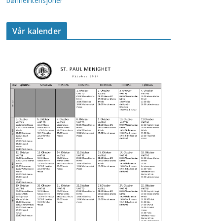
bønneintensjoner
Vår kalender