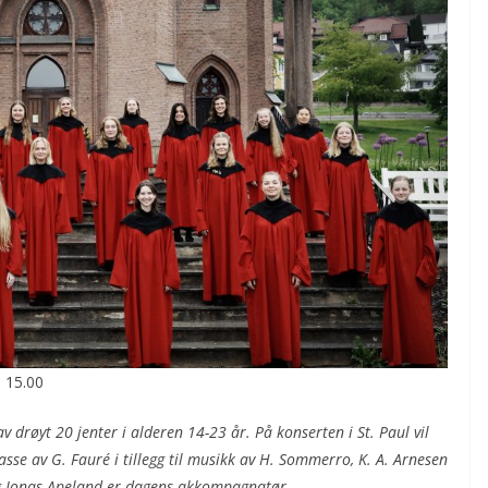
l 15.00
røyt 20 jenter i alderen 14-23 år. På konserten i St. Paul vil
sse av G. Fauré i tillegg til musikk av H. Sommerro, K. A. Arnesen
og Jonas Apeland er dagens akkompagnatør.