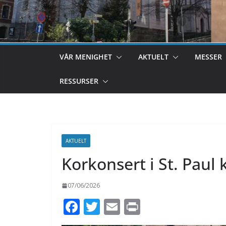
VÅR MENIGHET
AKTUELT
MESSER
RESSURSER
AKTUELT
Korkonsert i St. Paul 
07/06/2026
F
T
E
Pr
ac
w
m
in