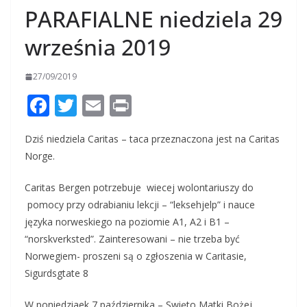
PARAFIALNE niedziela 29
września 2019
27/09/2019
F
T
E
Pr
ac
w
m
in
Dziś niedziela Caritas – taca przeznaczona jest na Caritas
e
itt
ai
t
Norge.
b
er
l
o
Caritas Bergen potrzebuje wiecej wolontariuszy do
pomocy przy odrabianiu lekcji – “leksehjelp” i nauce
o
języka norweskiego na poziomie A1, A2 i B1 –
k
“norskverksted”. Zainteresowani – nie trzeba być
Norwegiem- proszeni są o zgłoszenia w Caritasie,
Sigurdsgtate 8
W poniedziaek 7 października – Swięto Matki Bożej