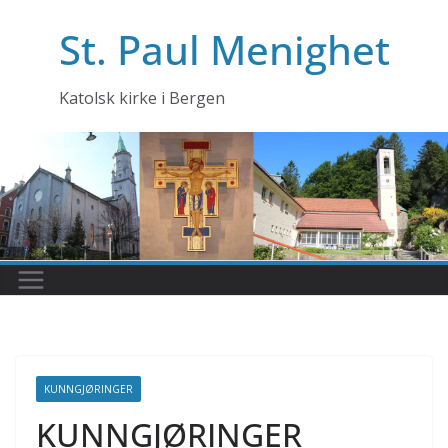
Skip
St. Paul Menighet
to
content
Katolsk kirke i Bergen
KUNNGJØRINGER
KUNNGJØRINGER