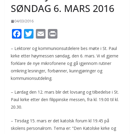
SØNDAG 6. MARS 2016
04/03/2016
F
T
E
Pr
ac
w
m
in
– Lektorer og kommunionsutdelere bes møte i St. Paul
e
itt
ai
t
kirke etter høymessen søndag, den 6. mars. Vi vil gjerne
b
er
l
forklare de nye mikrofonene og gå igjennom rutiner
o
omkring lesninger, forbønner, kunngjøringer og
o
kommunionsutdeling.
k
– Lørdag den 12. mars blir det lovsang og tilbedelse i St.
Paul kirke etter den filippinske messen, fra kl. 19.00 til kl.
20.30.
– Tirsdag 15. mars er det katolsk forum kl 19.45 på
skolens personalrom. Tema er: “Den Katolske kirke og