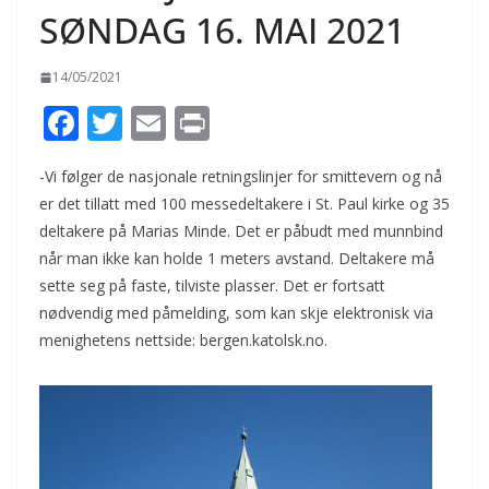
SØNDAG 16. MAI 2021
14/05/2021
F
T
E
Pr
ac
w
m
in
-Vi følger de nasjonale retningslinjer for smittevern og nå
e
itt
ai
t
er det tillatt med 100 messedeltakere i St. Paul kirke og 35
b
er
l
deltakere på Marias Minde. Det er påbudt med munnbind
o
når man ikke kan holde 1 meters avstand. Deltakere må
o
sette seg på faste, tilviste plasser. Det er fortsatt
nødvendig med påmelding, som kan skje elektronisk via
k
menighetens nettside: bergen.katolsk.no.