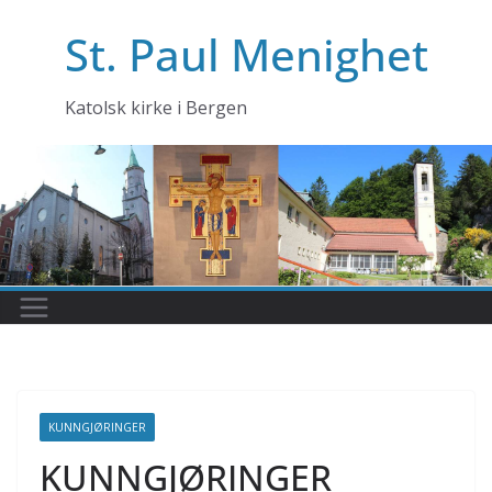
Skip
St. Paul Menighet
to
content
Katolsk kirke i Bergen
KUNNGJØRINGER
KUNNGJØRINGER