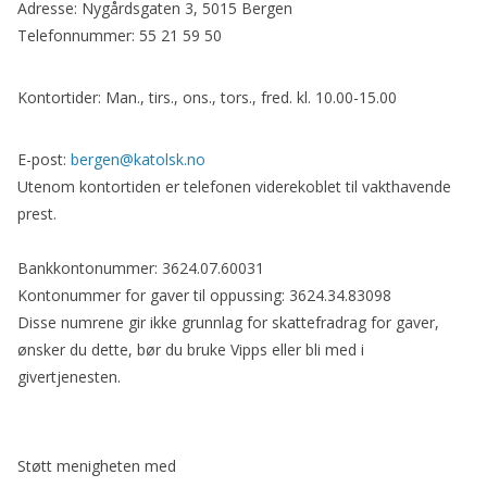
Adresse: Nygårdsgaten 3, 5015 Bergen
Telefonnummer: 55 21 59 50
Kontortider: Man., tirs., ons., tors., fred. kl. 10.00-15.00
E-post:
bergen@katolsk.no
Utenom kontortiden er telefonen viderekoblet til vakthavende
prest.
Bankkontonummer: 3624.07.60031
Kontonummer for gaver til oppussing: 3624.34.83098
Disse numrene gir ikke grunnlag for skattefradrag for gaver,
ønsker du dette, bør du bruke Vipps eller bli med i
givertjenesten.
Støtt menigheten med