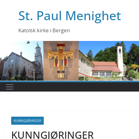
Skip
St. Paul Menighet
to
content
Katolsk kirke i Bergen
KUNNGJØRINGER
KUNNGJØRINGER