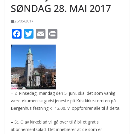
SØNDAG 28. MAI 2017
26/05/2017
F
T
E
Pr
ac
w
m
in
e
itt
ai
t
b
er
l
o
o
k
– 2. Pinsedag, mandag den 5. juni, skal det som vanlig
være økumenisk gudstjeneste på Kristkirke-tomten på
Bergenhus festning kl. 12.00. Vi oppfordrer alle til å delta.
– St. Olav kirkeblad vil gå over til å bli et gratis
abonnementsblad. Det innebærer at de som er