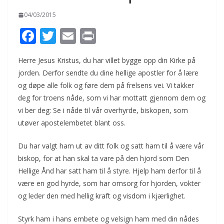
04/03/2015
F
T
E
Pr
ac
w
m
in
Herre Jesus Kristus, du har villet bygge opp din Kirke på
e
itt
ai
t
jorden. Derfor sendte du dine hellige apostler for å lære
b
er
l
og døpe alle folk og føre dem på frelsens vei. Vi takker
o
deg for troens nåde, som vi har mottatt gjennom dem og
o
vi ber deg: Se i nåde til vår overhyrde, biskopen, som
utøver apostelembetet blant oss.
k
Du har valgt ham ut av ditt folk og satt ham til å være vår
biskop, for at han skal ta vare på den hjord som Den
Hellige Ånd har satt ham til å styre. Hjelp ham derfor til å
være en god hyrde, som har omsorg for hjorden, vokter
og leder den med hellig kraft og visdom i kjærlighet.
Styrk ham i hans embete og velsign ham med din nådes