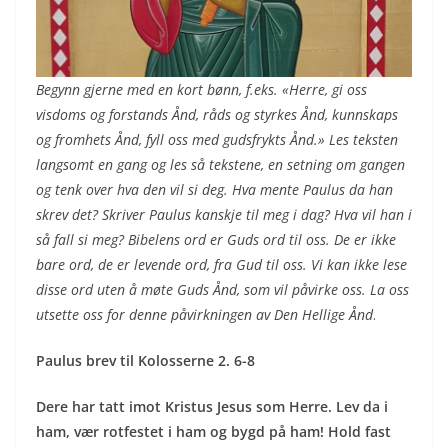
Begynn gjerne med en kort bønn, f.eks. «Herre, gi oss
visdoms og forstands Ånd, råds og styrkes Ånd, kunnskaps
og fromhets Ånd, fyll oss med gudsfrykts Ånd.»
Les teksten
langsomt en gang og les så tekstene, en setning om gangen
og tenk over hva den vil si deg. Hva mente Paulus da han
skrev det? Skriver Paulus kanskje til meg i dag? Hva vil han i
så fall si meg?
Bibelens ord er Guds ord til oss. De er ikke
bare ord, de er levende ord, fra Gud til oss. Vi kan ikke lese
disse ord uten å møte Guds Ånd, som vil påvirke oss.
La oss
utsette oss for denne påvirkningen av Den Hellige Ånd
.
Paulus brev til Kolosserne 2. 6-8
Dere har tatt imot Kristus Jesus som Herre. Lev da i
ham, vær rotfestet i ham og bygd på ham! Hold fast