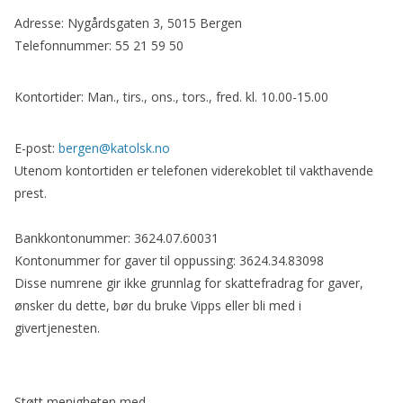
Adresse: Nygårdsgaten 3, 5015 Bergen
Telefonnummer: 55 21 59 50
Kontortider: Man., tirs., ons., tors., fred. kl. 10.00-15.00
E-post:
bergen@katolsk.no
Utenom kontortiden er telefonen viderekoblet til vakthavende
prest.
Bankkontonummer: 3624.07.60031
Kontonummer for gaver til oppussing: 3624.34.83098
Disse numrene gir ikke grunnlag for skattefradrag for gaver,
ønsker du dette, bør du bruke Vipps eller bli med i
givertjenesten.
Støtt menigheten med