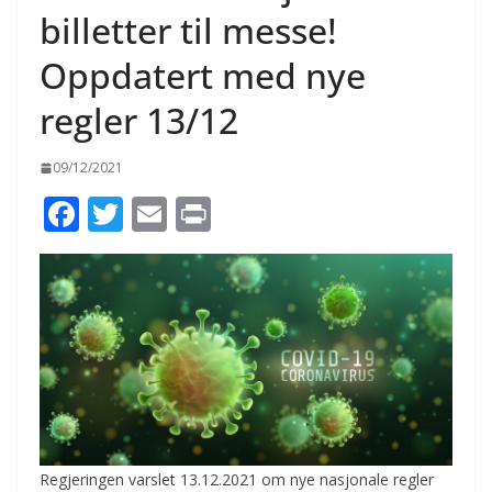
billetter til messe!
Oppdatert med nye
regler 13/12
09/12/2021
F
T
E
Pr
ac
w
m
in
e
itt
ai
t
b
er
l
o
o
k
Regjeringen varslet 13.12.2021 om nye nasjonale regler