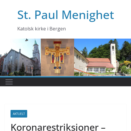
Skip
St. Paul Menighet
to
content
Katolsk kirke i Bergen
AKTUELT
Koronarestriksjoner –