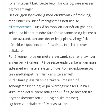
for smitteverntiltak. Dette betyr for oss og våre messer
og forsamlinger:
Det er igjen nødvendig med elektronisk påmelding
;
man finner en link på menighetens nettside se
billettsystemet
. Husk å ha mobilen klar når du går inn i
kirken, da blir det mindre fare for kødannelse og lettere å
holde avstand. Dersom det er ledig plass, vil også ikke-
påmeldte slippe inn; de må da føres inn i listen over
deltakere.
For å kunne holde
en meters avstand
, sperrer vi av hver
annen benk i kirken. På de resterende benkene kan man
sitte med en meters avstand, dvs.
to i sideskipene og
tre i midtskipet
(familier kan sitte samlet).
Vi får bare plass til 50 deltakere
i messen på
søndagsmessene og 20 på hverdagsmesser i St Paul
kirke, men det vil være mulig for 15 å følge messen fra
Krypten (høymessen kl. 11 og polske messer).
Og bare 20 deltakere på Marias Minde.