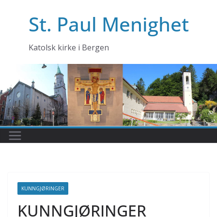
Skip
St. Paul Menighet
to
content
Katolsk kirke i Bergen
KUNNGJØRINGER
KUNNGJØRINGER