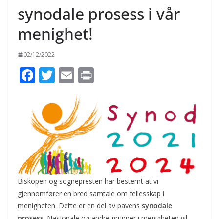
synodale prosess i vår
menighet!
02/12/2022
F
T
E
Pr
ac
w
m
in
e
itt
ai
t
b
er
l
o
o
k
Biskopen og sognepresten har bestemt at vi
gjennomfører en bred samtale om fellesskap i
menigheten. Dette er en del av pavens
synodale
prosess
. Nasjonale og andre grupper i menigheten vil